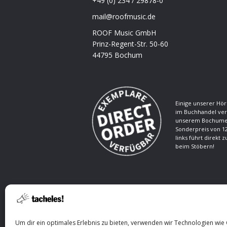
+49 (0) 234 / 29878-0
mail@roofmusic.de
ROOF Music GmbH
Prinz-Regent-Str. 50-60
44795 Bochum
Einige unserer Hör
im Buchhandel ver
unserem Bochumer
Sonderpreis von 12
links führt direkt 
beim Stöbern!
Um dir ein optimales Erlebnis zu bieten, verwenden wir Technologien wie