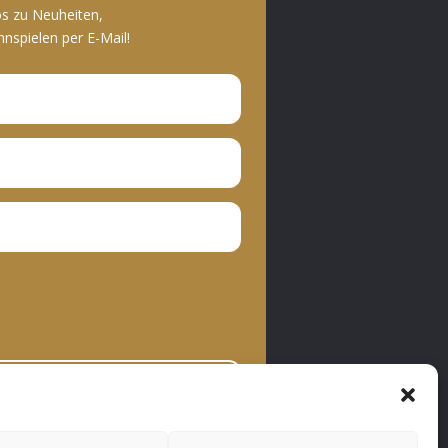
os zu Neuheiten,
spielen per E-Mail!
bonnieren