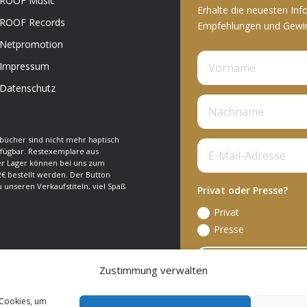
ROOF Music
Erhalte die neuesten Inf
ROOF Records
Empfehlungen und Gewinn
Netpromotion
Impressum
Datenschutz
bücher sind nicht mehr haptisch
fügbar. Restexemplare aus
 Lager können bei uns zum
€ bestellt werden. Der Button
zu unseren Verkaufstiteln, viel Spaß
Privat oder Presse?
Privat
Presse
A
Zustimmung verwalten
 Cookies, um