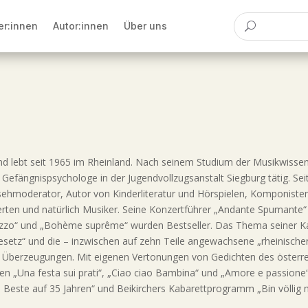
er:innen
Autor:innen
Über uns
nd lebt seit 1965 im Rheinland. Nach seinem Studium der Musikwissen
efängnispsychologe in der Jugendvollzugsanstalt Siegburg tätig. Seitd
sehmoderator, Autor von Kinderliteratur und Hörspielen, Komponisten-
ten und natürlich Musiker. Seine Konzertführer „Andante Spumante“ 
azzo“ und „Bohème suprême“ wurden Bestseller. Das Thema seiner K
esetz“ und die – inzwischen auf zehn Teile angewachsene „rheinischen 
 Überzeugungen. Mit eigenen Vertonungen von Gedichten des österrei
n „Una festa sui prati“, „Ciao ciao Bambina“ und „Amore e passione“ 
s Beste auf 35 Jahren“ und Beikirchers Kabarettprogramm „Bin völlig