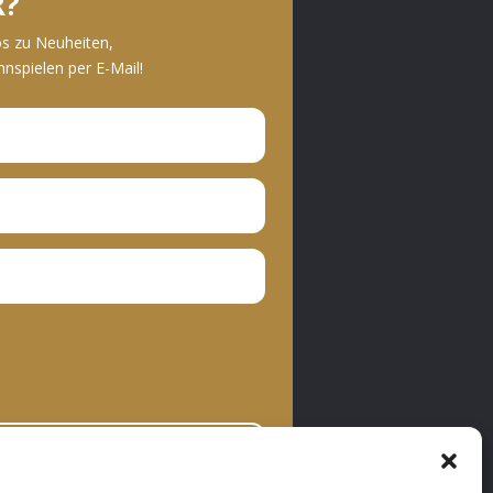
R?
os zu Neuheiten,
spielen per E-Mail!
bonnieren