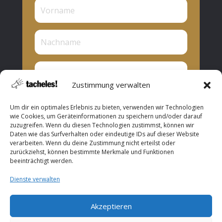
Zustimmung verwalten
Privat oder Presse?
Um dir ein optimales Erlebnis zu bieten, verwenden wir Technologien
Privat
wie Cookies, um Geräteinformationen zu speichern und/oder darauf
zuzugreifen. Wenn du diesen Technologien zustimmst, können wir
Presse
Daten wie das Surfverhalten oder eindeutige IDs auf dieser Website
verarbeiten. Wenn du deine Zustimmung nicht erteilst oder
Abonnieren
zurückziehst, können bestimmte Merkmale und Funktionen
beeinträchtigt werden.
Dienste verwalten
Akzeptieren
Copyright © 2026 ROOF Music. All Rights Reserved.