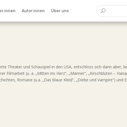
er:innen
Autor:innen
Über uns
erte Theater und Schauspiel in den USA, entschloss sich dann aber, li
rer Filmarbeit (u. a. „Mitten ins Herz“, „Männer“, „Kirschblüten – Ha
chichten, Romane (u.a. „Das blaue Kleid“, „Diebe und Vampire“) und Ess