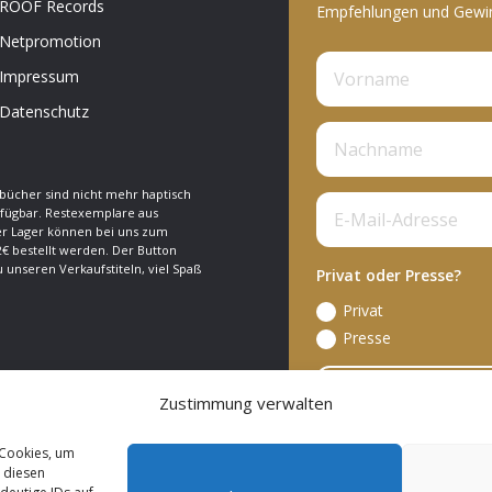
ROOF Records
Empfehlungen und Gewinn
Netpromotion
Impressum
Datenschutz
bücher sind nicht mehr haptisch
fügbar. Restexemplare aus
 Lager können bei uns zum
€ bestellt werden. Der Button
zu unseren Verkaufstiteln, viel Spaß
Privat oder Presse?
Privat
Presse
A
Zustimmung verwalten
 Cookies, um
 diesen