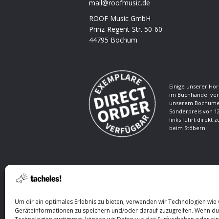
mail@roofmusic.de
ROOF Music GmbH
Prinz-Regent-Str. 50-60
44795 Bochum
Einige unserer Hör
im Buchhandel ver
unserem Bochumer
Sonderpreis von 12
links führt direkt 
beim Stöbern!
Um dir ein optimales Erlebnis zu bieten, verwenden wir Technologien wie
Geräteinformationen zu speichern und/oder darauf zuzugreifen. Wenn du