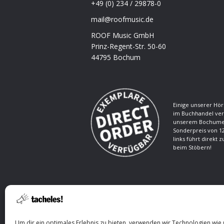
+49 (0) 234 / 29878-0
mail@roofmusic.de
ROOF Music GmbH
Prinz-Regent-Str. 50-60
44795 Bochum
Einige unserer Hör
im Buchhandel ver
unserem Bochumer
Sonderpreis von 12
links führt direkt 
beim Stöbern!
Um dir ein optimales Erlebnis zu bieten, verwenden wir Technologien wie