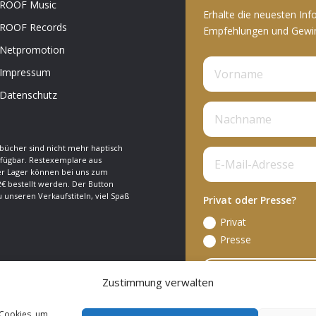
ROOF Music
Erhalte die neuesten Inf
ROOF Records
Empfehlungen und Gewinn
Netpromotion
Impressum
Datenschutz
bücher sind nicht mehr haptisch
fügbar. Restexemplare aus
 Lager können bei uns zum
€ bestellt werden. Der Button
zu unseren Verkaufstiteln, viel Spaß
Privat oder Presse?
Privat
Presse
A
Zustimmung verwalten
 Cookies, um