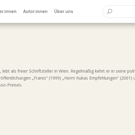
er:innen
Autor:innen
Über uns
bt als freier Schriftsteller in Wien. Regelmäßig kehrt er in seine po
ffentlichungen „Franio“ (1999) „Herrn Kukas Empfehlungen“ (2001) und
so-Preises.