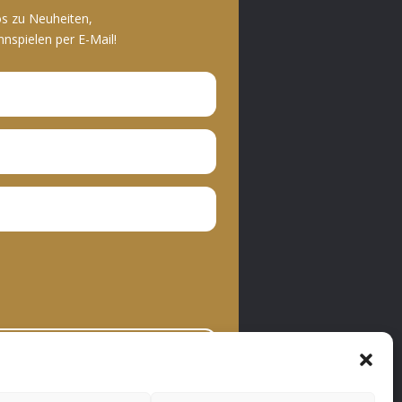
os zu Neuheiten,
spielen per E-Mail!
bonnieren