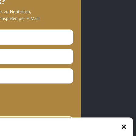
R?
os zu Neuheiten,
spielen per E-Mail!
bonnieren