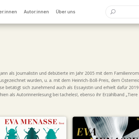
er:innen
Autor:innen
Über uns
nn als Journalistin und debütierte im Jahr 2005 mit dem Familienro
ausgezeichnet wurden, u. a. mit dem Heinrich-Böll-Preis, dem Österrei
betätigt sich zunehmend auch als Essayistin und erhielt dafür 201
ien als Autorinnenlesung bei tacheles!, ebenso ihr Erzählband „Tiere 