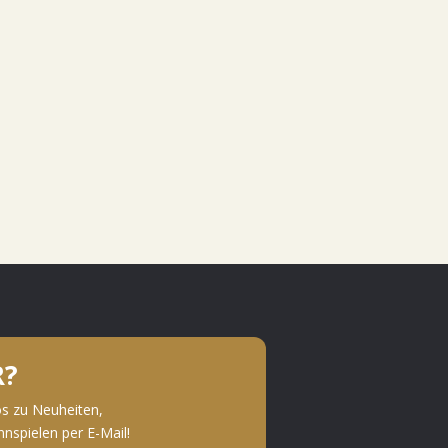
R?
os zu Neuheiten,
spielen per E-Mail!