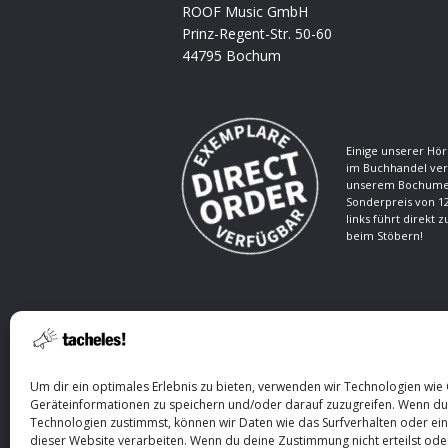
ROOF Music GmbH
Prinz-Regent-Str. 50-60
44795 Bochum
Einige unserer Hör
im Buchhandel ver
unserem Bochumer
Sonderpreis von 12
links führt direkt 
beim Stöbern!
Um dir ein optimales Erlebnis zu bieten, verwenden wir Technologien wie
Geräteinformationen zu speichern und/oder darauf zuzugreifen. Wenn du
Technologien zustimmst, können wir Daten wie das Surfverhalten oder ein
Copyright © 2026 ROOF Music. All Rights
dieser Website verarbeiten. Wenn du deine Zustimmung nicht erteilst oder