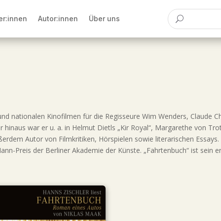
er:innen
Autor:innen
Über uns
n und nationalen Kinofilmen für die Regisseure Wim Wenders, Claude C
inaus war er u. a. in Helmut Dietls „Kir Royal“, Margarethe von Trot
ßerdem Autor von Filmkritiken, Hörspielen sowie literarischen Essays.
Mann-Preis der Berliner Akademie der Künste. „Fahrtenbuch“ ist sein 