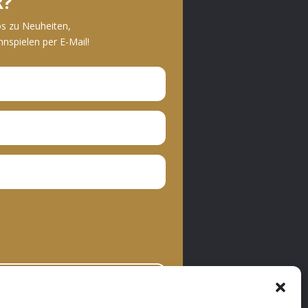
R?
os zu Neuheiten,
spielen per E-Mail!
bonnieren