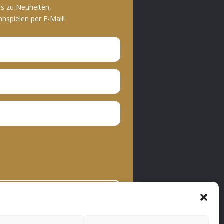
os zu Neuheiten,
spielen per E-Mail!
bonnieren