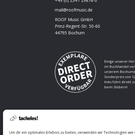
+49 (0) 234 / 29878-0
mail@roofmusic.de
ROOF Music GmbH
Prinz-Regent-Str. 50-60
44795 Bochum
Einige unserer Hör
im Buchhandel ver
unserem Bochumer
Sonderpreis von 12
links führt direkt 
beim Stöbern!
Um dir ein optimales Erlebnis zu bieten, verwenden wir Technologien wie