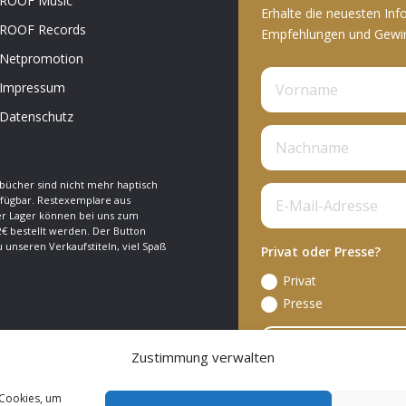
ROOF Music
Erhalte die neuesten Inf
ROOF Records
Empfehlungen und Gewinn
Netpromotion
Impressum
Datenschutz
bücher sind nicht mehr haptisch
fügbar. Restexemplare aus
 Lager können bei uns zum
€ bestellt werden. Der Button
zu unseren Verkaufstiteln, viel Spaß
Privat oder Presse?
Privat
Presse
A
Zustimmung verwalten
 Cookies, um