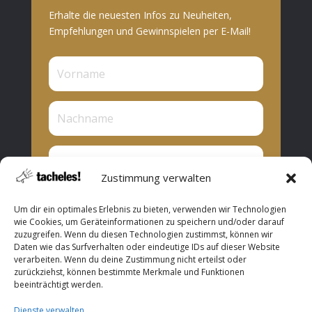
Erhalte die neuesten Infos zu Neuheiten,
Empfehlungen und Gewinnspielen per E-Mail!
Zustimmung verwalten
Privat oder Presse?
Um dir ein optimales Erlebnis zu bieten, verwenden wir Technologien
Privat
wie Cookies, um Geräteinformationen zu speichern und/oder darauf
zuzugreifen. Wenn du diesen Technologien zustimmst, können wir
Presse
Daten wie das Surfverhalten oder eindeutige IDs auf dieser Website
verarbeiten. Wenn du deine Zustimmung nicht erteilst oder
Abonnieren
zurückziehst, können bestimmte Merkmale und Funktionen
beeinträchtigt werden.
Dienste verwalten