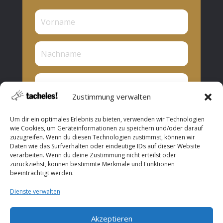
Zustimmung verwalten
Privat oder Presse?
Um dir ein optimales Erlebnis zu bieten, verwenden wir Technologien
Privat
wie Cookies, um Geräteinformationen zu speichern und/oder darauf
zuzugreifen. Wenn du diesen Technologien zustimmst, können wir
Presse
Daten wie das Surfverhalten oder eindeutige IDs auf dieser Website
verarbeiten. Wenn du deine Zustimmung nicht erteilst oder
Abonnieren
zurückziehst, können bestimmte Merkmale und Funktionen
beeinträchtigt werden.
Dienste verwalten
Akzeptieren
Copyright © 2026 ROOF Music. All Rights Reserved.