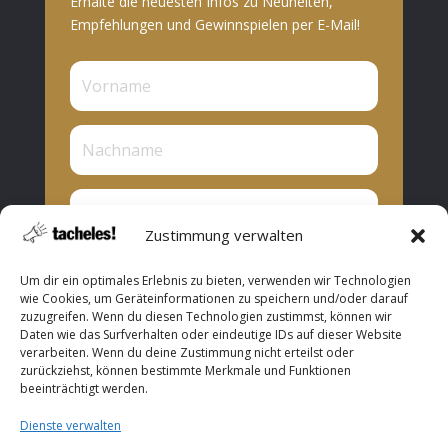
Erhalte die neuesten Infos zu Neuheiten,
Empfehlungen und Gewinnspielen per E-Mail!
Zustimmung verwalten
Privat oder Presse?
Um dir ein optimales Erlebnis zu bieten, verwenden wir Technologien
Privat
wie Cookies, um Geräteinformationen zu speichern und/oder darauf
zuzugreifen. Wenn du diesen Technologien zustimmst, können wir
Presse
Daten wie das Surfverhalten oder eindeutige IDs auf dieser Website
verarbeiten. Wenn du deine Zustimmung nicht erteilst oder
Abonnieren
zurückziehst, können bestimmte Merkmale und Funktionen
beeinträchtigt werden.
Dienste verwalten