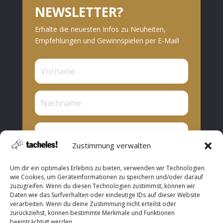
NEWSLETTER?
Erhalte die neuesten Infos zu Neuheiten,
Empfehlungen und Gewinnspielen per E-Mail!
Zustimmung verwalten
Privat oder Presse?
Um dir ein optimales Erlebnis zu bieten, verwenden wir Technologien
Privat
wie Cookies, um Geräteinformationen zu speichern und/oder darauf
zuzugreifen. Wenn du diesen Technologien zustimmst, können wir
Presse
Daten wie das Surfverhalten oder eindeutige IDs auf dieser Website
verarbeiten. Wenn du deine Zustimmung nicht erteilst oder
Abonnieren
zurückziehst, können bestimmte Merkmale und Funktionen
beeinträchtigt werden.