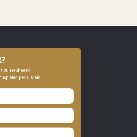
R?
os zu Neuheiten,
spielen per E-Mail!