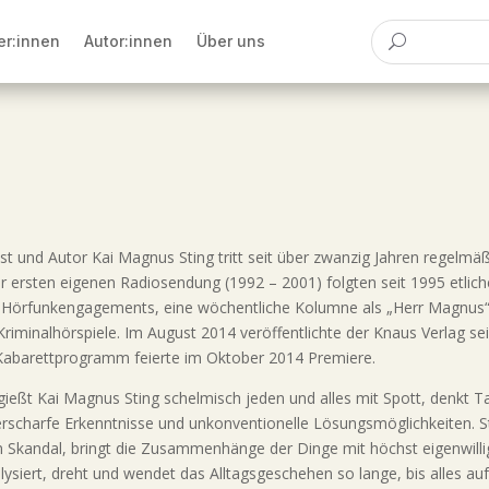
er:innen
Autor:innen
Über uns
st und Autor Kai Magnus Sting tritt seit über zwanzig Jahren regelmä
r ersten eigenen Radiosendung (1992 – 2001) folgten seit 1995 etli
und Hörfunkengagements, eine wöchentliche Kolumne als „Herr Magnus
riminalhörspiele. Im August 2014 veröffentlichte der Knaus Verlag s
e Kabarettprogramm feierte im Oktober 2014 Premiere.
eßt Kai Magnus Sting schelmisch jeden und alles mit Spott, denkt Ta
rscharfe Erkenntnisse und unkonventionelle Lösungsmöglichkeiten. 
Skandal, bringt die Zusammenhänge der Dinge mit höchst eigenwillig
 analysiert, dreht und wendet das Alltagsgeschehen so lange, bis alles 