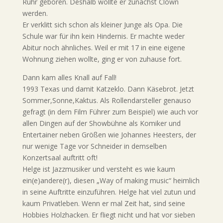
Ruhr geboren. Deshalb wollte er zunächst Clown
werden.
Er verklitt sich schon als kleiner Junge als Opa. Die
Schule war für ihn kein Hindernis. Er machte weder
Abitur noch ähnliches. Weil er mit 17 in eine eigene
Wohnung ziehen wollte, ging er von zuhause fort.
Dann kam alles Knall auf Fall!
1993 Texas und damit Katzeklo. Dann Käsebrot. Jetzt
Sommer,Sonne,Kaktus. Als Rollendarsteller genauso
gefragt (in dem Film Führer zum Beispiel) wie auch vor
allen Dingen auf der Showbühne als Komiker und
Entertainer neben Größen wie Johannes Heesters, der
nur wenige Tage vor Schneider in demselben
Konzertsaal auftritt oft!
Helge ist Jazzmusiker und versteht es wie kaum
ein(e)andere(r), diesen „Way of making music“ heimlich
in seine Auftritte einzuführen. Helge hat viel zutun und
kaum Privatleben. Wenn er mal Zeit hat, sind seine
Hobbies Holzhacken. Er fliegt nicht und hat vor sieben