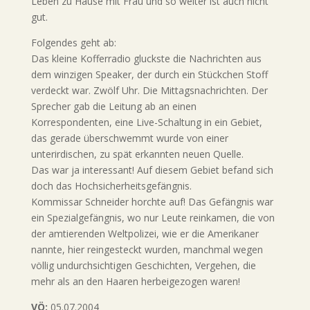
Leben zu Hause mit Frau und so weiter ist auch nicht
gut.
Folgendes geht ab:
Das kleine Kofferradio gluckste die Nachrichten aus
dem winzigen Speaker, der durch ein Stückchen Stoff
verdeckt war. Zwölf Uhr. Die Mittagsnachrichten. Der
Sprecher gab die Leitung ab an einen
Korrespondenten, eine Live-Schaltung in ein Gebiet,
das gerade überschwemmt wurde von einer
unterirdischen, zu spät erkannten neuen Quelle.
Das war ja interessant! Auf diesem Gebiet befand sich
doch das Hochsicherheitsgefängnis.
Kommissar Schneider horchte auf! Das Gefängnis war
ein Spezialgefängnis, wo nur Leute reinkamen, die von
der amtierenden Weltpolizei, wie er die Amerikaner
nannte, hier reingesteckt wurden, manchmal wegen
völlig undurchsichtigen Geschichten, Vergehen, die
mehr als an den Haaren herbeigezogen waren!
VÖ:
05.07.2004