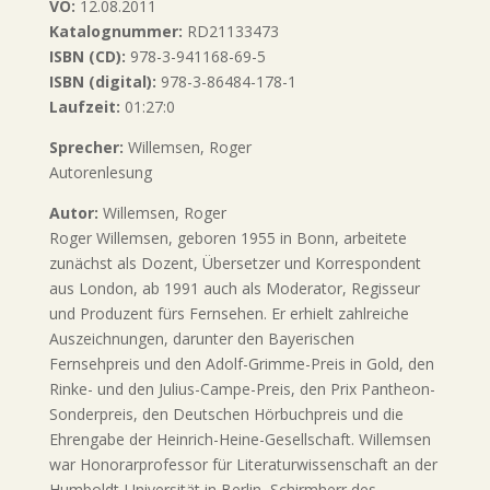
VÖ:
12.08.2011
Katalognummer:
RD21133473
ISBN (CD):
978-3-941168-69-5
ISBN (digital):
978-3-86484-178-1
Laufzeit:
01:27:0
Sprecher:
Willemsen, Roger
Autorenlesung
Autor:
Willemsen, Roger
Roger Willemsen, geboren 1955 in Bonn, arbeitete
zunächst als Dozent, Übersetzer und Korrespondent
aus London, ab 1991 auch als Moderator, Regisseur
und Produzent fürs Fernsehen. Er erhielt zahlreiche
Auszeichnungen, darunter den Bayerischen
Fernsehpreis und den Adolf-Grimme-Preis in Gold, den
Rinke- und den Julius-Campe-Preis, den Prix Pantheon-
Sonderpreis, den Deutschen Hörbuchpreis und die
Ehrengabe der Heinrich-Heine-Gesellschaft. Willemsen
war Honorarprofessor für Literaturwissenschaft an der
Humboldt-Universität in Berlin, Schirmherr des