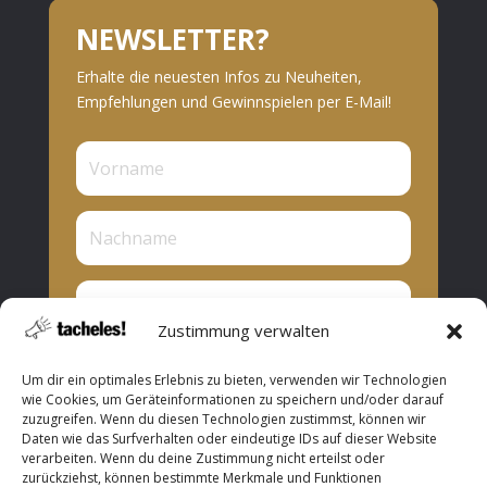
NEWSLETTER?
Erhalte die neuesten Infos zu Neuheiten,
Empfehlungen und Gewinnspielen per E-Mail!
Zustimmung verwalten
Privat oder Presse?
Um dir ein optimales Erlebnis zu bieten, verwenden wir Technologien
Privat
wie Cookies, um Geräteinformationen zu speichern und/oder darauf
zuzugreifen. Wenn du diesen Technologien zustimmst, können wir
Presse
Daten wie das Surfverhalten oder eindeutige IDs auf dieser Website
verarbeiten. Wenn du deine Zustimmung nicht erteilst oder
Abonnieren
zurückziehst, können bestimmte Merkmale und Funktionen