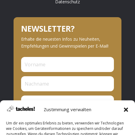
Datenschutz
NEWSLETTER?
Erhalte die neuesten Infos zu Neuheiten,
Empfehlungen und Gewinnspielen per E-Mail!
Zustimmung verwalten
Privat oder Presse?
Um dir ein optimales Erlebnis zu bieten, verwenden wir Technologien
Privat
wie Cookies, um Geräteinformationen zu speichern und/oder darauf
zuzugreifen. Wenn du diesen Technologien zustimmst, können wir