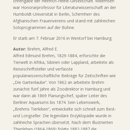
Ehrengabe der Heinrich-Heine-Gesellschaft. Willemsen
war Honorarprofessor für Literaturwissenschaft an der
Humboldt-Universität in Berlin, Schirmherr des
Afghanischen Frauenvereins und stand mit zahlreichen
Soloprogrammen auf der Bühne.
Er starb am 7. Februar 2016 in Wentorf bei Hamburg.
Autor:
Brehm, Alfred E.
Alfred Edmund Brehm, 1829-1884, erforschte die
Tierwelt in Afrika, Sibirien oder Lappland, arbeitete als
Reiseschriftsteller und verfasste
populärwissenschaftliche Beiträge für Zeitschriften wie
„Die Gartenlaube“. Von 1862 an arbeitete Brehm
zunächst fünf Jahre als Zoodirektor in Hamburg und
war dann ab 1869 Planungschef, später Leiter des
Berliner Aquariums bis 1874. Sein Lebenswerk,
„Brehms Tierleben“, entwickelte sich schnell zum Best-
und Longseller. Die legendäre Enzyklopädie wurde in
zahlreiche Sprachen übersetzt. Nach dem Illustrierten
Thierleben (1864-1869) folgte 1882-1887 die