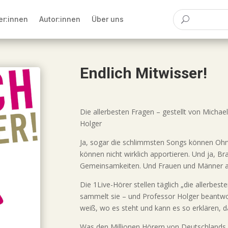
er:innen
Autor:innen
Über uns
Endlich Mitwisser!
Die allerbesten Fragen – gestellt von Michae
Holger
Ja, sogar die schlimmsten Songs können Oh
können nicht wirklich apportieren. Und ja, 
Gemeinsamkeiten. Und Frauen und Männer a
Die 1Live-Hörer stellen täglich „die allerbes
sammelt sie – und Professor Holger beantwort
weiß, wo es steht und kann es so erklären, d
Was den Millionen Hörern von Deutschlands