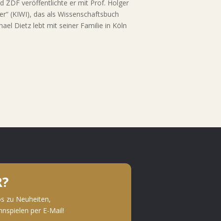
 ZDF veröffentlichte er mit Prof. Holger
r“ (KIWI), das als Wissenschaftsbuch
el Dietz lebt mit seiner Familie in Köln
R?
os zu Neuheiten,
spielen per E-Mail!