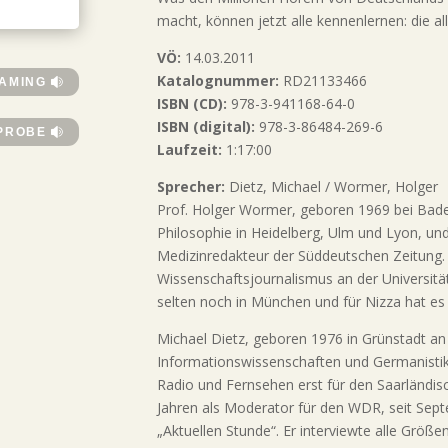
macht, können jetzt alle kennenlernen: die a
VÖ:
14.03.2011
Katalognummer:
RD21133466
EAMING
ISBN (CD):
978-3-941168-64-0
ISBN (digital):
978-3-86484-269-6
PROBE
Laufzeit:
1:17:00
Sprecher:
Dietz, Michael / Wormer, Holger
Prof. Holger Wormer, geboren 1969 bei Bad
Philosophie in Heidelberg, Ulm und Lyon, und
Medizinredakteur der Süddeutschen Zeitung. S
Wissenschaftsjournalismus an der Universitä
selten noch in München und für Nizza hat es l
Michael Dietz, geboren 1976 in Grünstadt an 
Informationswissenschaften und Germanistik
Radio und Fernsehen erst für den Saarländis
Jahren als Moderator für den WDR, seit Se
„Aktuellen Stunde“. Er interviewte alle Größe