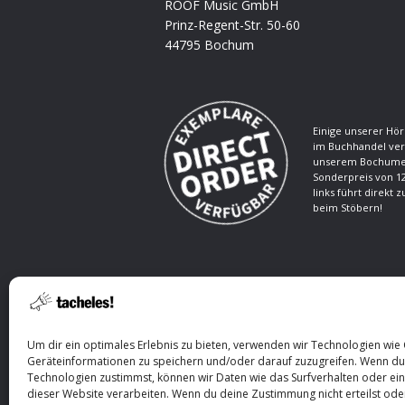
ROOF Music GmbH
Prinz-Regent-Str. 50-60
44795 Bochum
Einige unserer Hör
im Buchhandel ver
unserem Bochumer
Sonderpreis von 12
links führt direkt 
beim Stöbern!
Um dir ein optimales Erlebnis zu bieten, verwenden wir Technologien wie
Geräteinformationen zu speichern und/oder darauf zuzugreifen. Wenn du
Technologien zustimmst, können wir Daten wie das Surfverhalten oder ein
Copyright © 2026 ROOF Music. All Rights
dieser Website verarbeiten. Wenn du deine Zustimmung nicht erteilst oder