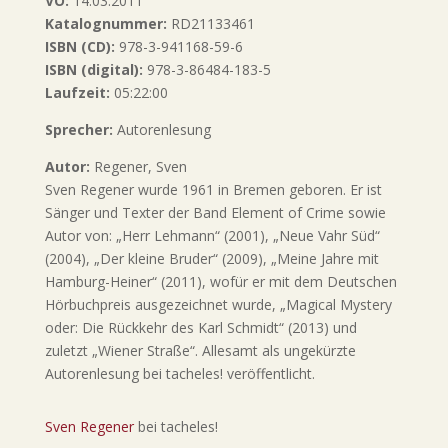
VÖ:
14.03.2011
Katalognummer:
RD21133461
ISBN (CD):
978-3-941168-59-6
ISBN (digital):
978-3-86484-183-5
Laufzeit:
05:22:00
Sprecher:
Autorenlesung
Autor:
Regener, Sven
Sven Regener wurde 1961 in Bremen geboren. Er ist
Sänger und Texter der Band Element of Crime sowie
Autor von: „Herr Lehmann“ (2001), „Neue Vahr Süd“
(2004), „Der kleine Bruder“ (2009), „Meine Jahre mit
Hamburg-Heiner“ (2011), wofür er mit dem Deutschen
Hörbuchpreis ausgezeichnet wurde, „Magical Mystery
oder: Die Rückkehr des Karl Schmidt“ (2013) und
zuletzt „Wiener Straße“. Allesamt als ungekürzte
Autorenlesung bei tacheles! veröffentlicht.
Sven Regener
bei tacheles!