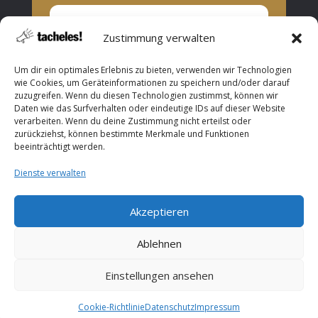
Zustimmung verwalten
Privat oder Presse?
Um dir ein optimales Erlebnis zu bieten, verwenden wir Technologien
Privat
wie Cookies, um Geräteinformationen zu speichern und/oder darauf
zuzugreifen. Wenn du diesen Technologien zustimmst, können wir
Presse
Daten wie das Surfverhalten oder eindeutige IDs auf dieser Website
verarbeiten. Wenn du deine Zustimmung nicht erteilst oder
Abonnieren
zurückziehst, können bestimmte Merkmale und Funktionen
beeinträchtigt werden.
Dienste verwalten
Akzeptieren
Copyright © 2026 ROOF Music. All Rights Reserved.
Ablehnen
Einstellungen ansehen
Cookie-Richtlinie
Datenschutz
Impressum