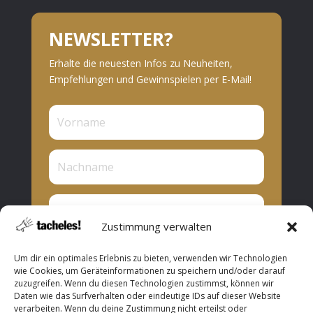
NEWSLETTER?
Erhalte die neuesten Infos zu Neuheiten,
Empfehlungen und Gewinnspielen per E-Mail!
Zustimmung verwalten
Privat oder Presse?
Um dir ein optimales Erlebnis zu bieten, verwenden wir Technologien
Privat
wie Cookies, um Geräteinformationen zu speichern und/oder darauf
zuzugreifen. Wenn du diesen Technologien zustimmst, können wir
Presse
Daten wie das Surfverhalten oder eindeutige IDs auf dieser Website
verarbeiten. Wenn du deine Zustimmung nicht erteilst oder