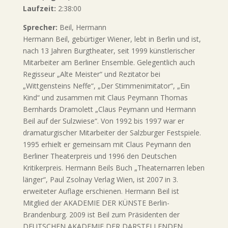
Laufzeit:
2:38:00
Sprecher:
Beil, Hermann
Hermann Beil, gebürtiger Wiener, lebt in Berlin und ist,
nach 13 Jahren Burgtheater, seit 1999 künstlerischer
Mitarbeiter am Berliner Ensemble. Gelegentlich auch
Regisseur „Alte Meister“ und Rezitator bei
„Wittgensteins Neffe“, „Der Stimmenimitator“, „Ein
Kind“ und zusammen mit Claus Peymann Thomas
Bernhards Dramolett „Claus Peymann und Hermann
Beil auf der Sulzwiese“. Von 1992 bis 1997 war er
dramaturgischer Mitarbeiter der Salzburger Festspiele.
1995 erhielt er gemeinsam mit Claus Peymann den
Berliner Theaterpreis und 1996 den Deutschen
Kritikerpreis. Hermann Beils Buch „Theaternarren leben
länger“, Paul Zsolnay Verlag Wien, ist 2007 in 3.
erweiteter Auflage erschienen. Hermann Beil ist
Mitglied der AKADEMIE DER KÜNSTE Berlin-
Brandenburg. 2009 ist Beil zum Präsidenten der
DEUTSCHEN AKADEMIE DER DARSTELLENDEN