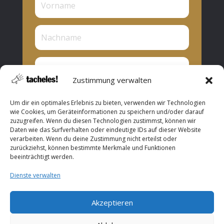
Zustimmung verwalten
Privat oder Presse?
Um dir ein optimales Erlebnis zu bieten, verwenden wir Technologien
Privat
wie Cookies, um Geräteinformationen zu speichern und/oder darauf
zuzugreifen. Wenn du diesen Technologien zustimmst, können wir
Presse
Daten wie das Surfverhalten oder eindeutige IDs auf dieser Website
verarbeiten. Wenn du deine Zustimmung nicht erteilst oder
Abonnieren
zurückziehst, können bestimmte Merkmale und Funktionen
beeinträchtigt werden.
Dienste verwalten
Akzeptieren
Copyright © 2026 ROOF Music. All Rights Reserved.