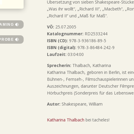
Übersetzung von sieben Shakespeare-Stücke
„Was ihr wollt“, „Richard III“, „Macbeth“, „Ro
„Richard II“ und „Maß für Maß“.
EAMING
VÖ:
25.07.2005
Katalognummer:
RD2533244
PROBE
ISBN (CD):
978-3-936186-89-5
ISBN (digital):
978-3-86484-242-9
Laufzeit:
03:04:00
Sprecherin:
Thalbach, Katharina
Katharina Thalbach, geboren in Berlin, ist e
Bühnen-, Fernseh-, Filmschauspielerinnen u
Auszeichnungen, darunter Deutscher Filmpre
Hörbuchpreis (Sonderpreis für das Lebenswer
Autor:
Shakespeare, William
Katharina Thalbach
bei tacheles!