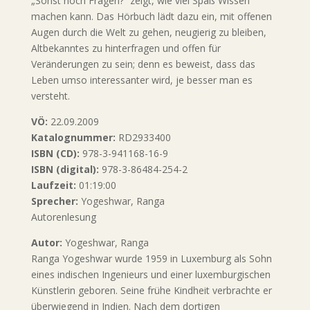
„Sonst noch Fragen?“ zeigt, wie viel Spaß Wissen
machen kann. Das Hörbuch lädt dazu ein, mit offenen
Augen durch die Welt zu gehen, neugierig zu bleiben,
Altbekanntes zu hinterfragen und offen für
Veränderungen zu sein; denn es beweist, dass das
Leben umso interessanter wird, je besser man es
versteht.
VÖ:
22.09.2009
Katalognummer:
RD2933400
ISBN (CD):
978-3-941168-16-9
ISBN (digital):
978-3-86484-254-2
Laufzeit:
01:19:00
Sprecher:
Yogeshwar, Ranga
Autorenlesung
Autor:
Yogeshwar, Ranga
Ranga Yogeshwar wurde 1959 in Luxemburg als Sohn
eines indischen Ingenieurs und einer luxemburgischen
Künstlerin geboren. Seine frühe Kindheit verbrachte er
überwiegend in Indien. Nach dem dortigen