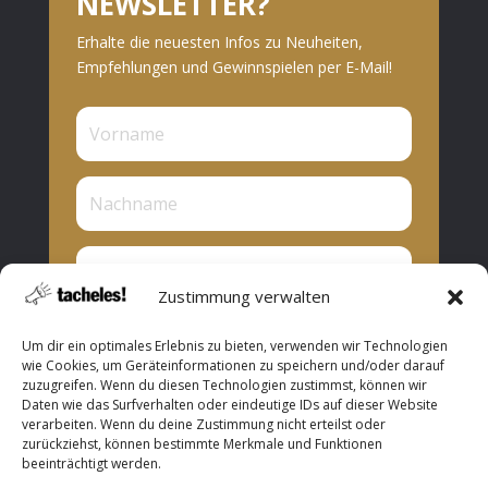
NEWSLETTER?
Erhalte die neuesten Infos zu Neuheiten,
Empfehlungen und Gewinnspielen per E-Mail!
Zustimmung verwalten
Privat oder Presse?
Um dir ein optimales Erlebnis zu bieten, verwenden wir Technologien
Privat
wie Cookies, um Geräteinformationen zu speichern und/oder darauf
zuzugreifen. Wenn du diesen Technologien zustimmst, können wir
Presse
Daten wie das Surfverhalten oder eindeutige IDs auf dieser Website
verarbeiten. Wenn du deine Zustimmung nicht erteilst oder
Abonnieren
zurückziehst, können bestimmte Merkmale und Funktionen
beeinträchtigt werden.