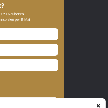
R?
os zu Neuheiten,
spielen per E-Mail!
bonnieren