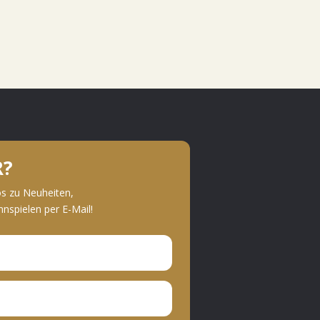
R?
os zu Neuheiten,
spielen per E-Mail!