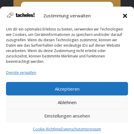
Zustimmung verwalten
Privat oder Presse?
Um dir ein optimales Erlebnis zu bieten, verwenden wir Technologien
Privat
wie Cookies, um Geräteinformationen zu speichern und/oder darauf
zuzugreifen. Wenn du diesen Technologien zustimmst, können wir
Presse
Daten wie das Surfverhalten oder eindeutige IDs auf dieser Website
verarbeiten. Wenn du deine Zustimmung nicht erteilst oder
Abonnieren
zurückziehst, können bestimmte Merkmale und Funktionen
beeinträchtigt werden.
Dienste verwalten
Akzeptieren
Copyright © 2026 ROOF Music. All Rights Reserved.
Ablehnen
Einstellungen ansehen
Cookie-Richtlinie
Datenschutz
Impressum