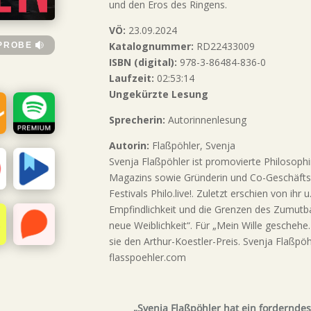
und den Eros des Ringens.
VÖ:
23.09.2024
Katalognummer:
RD22433009
PROBE
ISBN (digital):
978-3-86484-836-0
Laufzeit:
02:53:14
Ungekürzte Lesung
Sprecherin:
Autorinnenlesung
Autorin:
Flaßpöhler, Svenja
Svenja Flaßpöhler ist promovierte Philosoph
Magazins sowie Gründerin und Co-Geschäftsf
Festivals Philo.live!. Zuletzt erschien von ihr
Empfindlichkeit und die Grenzen des Zumutba
neue Weiblichkeit“. Für „Mein Wille geschehe. 
sie den Arthur-Koestler-Preis. Svenja Flaßpöhle
flasspoehler.com
„Svenja Flaßpöhler hat ein forderndes