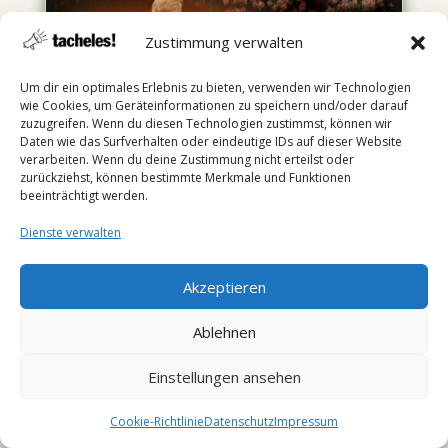
Zustimmung verwalten
Um dir ein optimales Erlebnis zu bieten, verwenden wir Technologien
wie Cookies, um Geräteinformationen zu speichern und/oder darauf
zuzugreifen. Wenn du diesen Technologien zustimmst, können wir
Daten wie das Surfverhalten oder eindeutige IDs auf dieser Website
Junge rettet Freund aus Teich
verarbeiten. Wenn du deine Zustimmung nicht erteilst oder
Es ist autobiographisch, vielleicht mehr denn je.
zurückziehst, können bestimmte Merkmale und Funktionen
beeinträchtigt werden.
Der Held heißt so wie Heinz Strunk im wahren
Leben: Mathias Halfpape. Es sind Erinnerungen
Dienste verwalten
an Kindheit und frühe Jugend in Harburg und
Umgebung. Gegliedert in drei Blöcke erzählen ein
Akzeptieren
Sechsjähriger, ein Zehnjähriger...
Ablehnen
Einstellungen ansehen
Cookie-Richtlinie
Datenschutz
Impressum