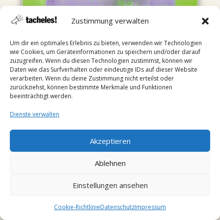
Zustimmung verwalten
Um dir ein optimales Erlebnis zu bieten, verwenden wir Technologien
wie Cookies, um Geräteinformationen zu speichern und/oder darauf
zuzugreifen. Wenn du diesen Technologien zustimmst, können wir
Daten wie das Surfverhalten oder eindeutige IDs auf dieser Website
verarbeiten. Wenn du deine Zustimmung nicht erteilst oder
Bovenschen, Silvia
zurückziehst, können bestimmte Merkmale und Funktionen
beeinträchtigt werden.
Silvia Bovenschen, geboren 1946, gestorben am
25. Oktober 2017, lebte als Autorin,
Dienste verwalten
Literaturwissenschaftlerin und Essayistin zuletzt
in Berlin. 2000 wurde sie mit dem Roswitha-Preis
Akzeptieren
der Stadt Bad Gandersheim und dem Johann-
Heinrich-Merck-Preis der Deutschen Akademie...
Ablehnen
Einstellungen ansehen
Cookie-Richtlinie
Datenschutz
Impressum